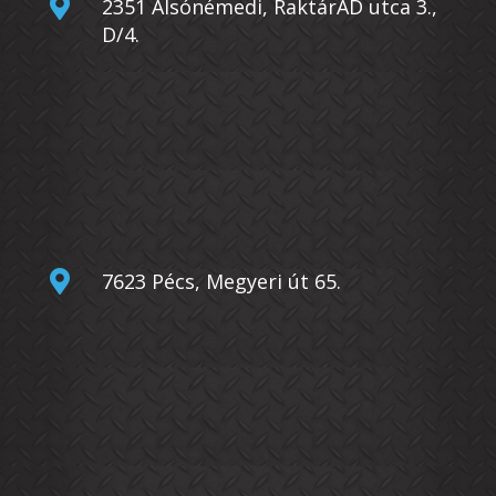

2351 Alsónémedi, RaktárAD utca 3.,
D/4.

7623 Pécs, Megyeri út 65.