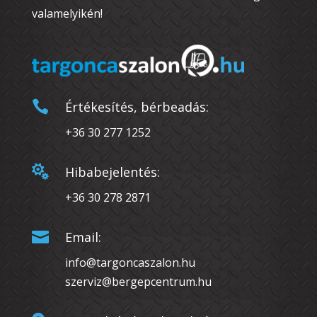
valamelyikén!

Értékesítés, bérbeadás:
+36 30 277 1252

Hibabejelentés:
+36 30 278 2871

Email:
info@targoncaszalon.hu
szerviz@bergepcentrum.hu