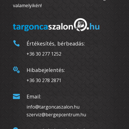
valamelyikén!

Értékesítés, bérbeadás:
+36 30 277 1252

Hibabejelentés:
+36 30 278 2871

Email:
info@targoncaszalon.hu
szerviz@bergepcentrum.hu