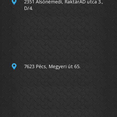

2351 Alsónémedi, RaktárAD utca 3.,
D/4.

7623 Pécs, Megyeri út 65.