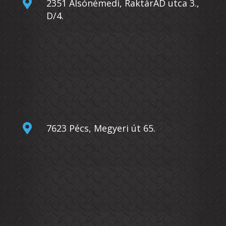

2351 Alsónémedi, RaktárAD utca 3.,
D/4.

7623 Pécs, Megyeri út 65.