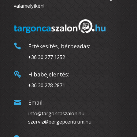
valamelyikén!

Értékesítés, bérbeadás:
+36 30 277 1252

Hibabejelentés:
+36 30 278 2871

Email:
info@targoncaszalon.hu
szerviz@bergepcentrum.hu