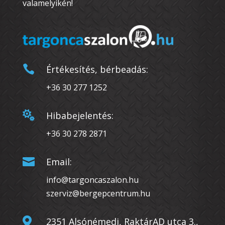
valamelyikén!

Értékesítés, bérbeadás:
+36 30 277 1252

Hibabejelentés:
+36 30 278 2871

Email:
info@targoncaszalon.hu
szerviz@bergepcentrum.hu

2351 Alsónémedi, RaktárAD utca 3.,