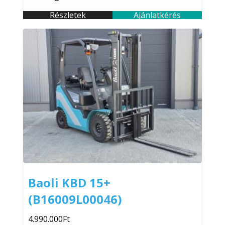
Részletek
Ajánlatkérés
Baoli KBD 15+
(B16009L00046)
4.990.000
Ft