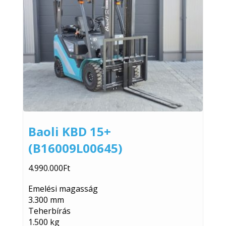
Baoli KBD 15+
(B16009L00645)
4.990.000
Ft
Emelési magasság
3.300 mm
Teherbírás
1.500 kg