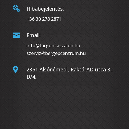

Hibabejelentés:
+36 30 278 2871

Email:
info@targoncaszalon.hu
szerviz@bergepcentrum.hu

2351 Alsónémedi, RaktárAD utca 3.,
D/4.