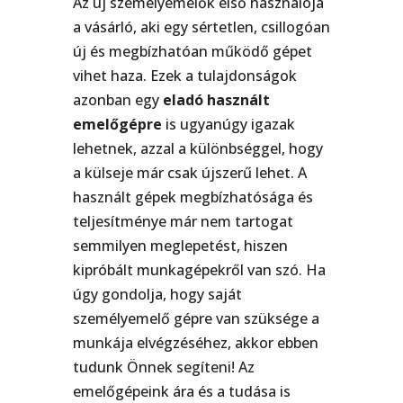
Az új személyemelők első használója
a vásárló, aki egy sértetlen, csillogóan
új és megbízhatóan működő gépet
vihet haza. Ezek a tulajdonságok
azonban egy
eladó használt
emelőgépre
is ugyanúgy igazak
lehetnek, azzal a különbséggel, hogy
a külseje már csak újszerű lehet. A
használt gépek megbízhatósága és
teljesítménye már nem tartogat
semmilyen meglepetést, hiszen
kipróbált munkagépekről van szó. Ha
úgy gondolja, hogy saját
személyemelő gépre van szüksége a
munkája elvégzéséhez, akkor ebben
tudunk Önnek segíteni! Az
emelőgépeink ára és a tudása is