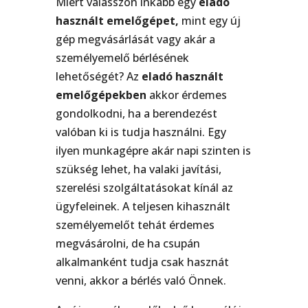
Miért válasszon inkább egy
eladó
használt emelőgépet,
mint egy új
gép megvásárlását vagy akár a
személyemelő bérlésének
lehetőségét? Az
eladó használt
emelőgépekben
akkor érdemes
gondolkodni, ha a berendezést
valóban ki is tudja használni. Egy
ilyen munkagépre akár napi szinten is
szükség lehet, ha valaki javítási,
szerelési szolgáltatásokat kínál az
ügyfeleinek. A teljesen kihasznált
személyemelőt tehát érdemes
megvásárolni, de ha csupán
alkalmanként tudja csak hasznát
venni, akkor a bérlés való Önnek.