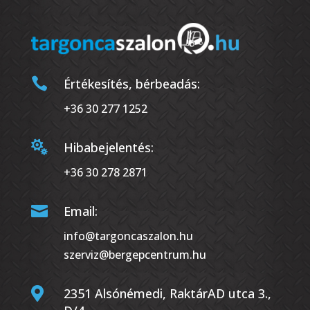

Értékesítés, bérbeadás:
+36 30 277 1252

Hibabejelentés:
+36 30 278 2871

Email:
info@targoncaszalon.hu
szerviz@bergepcentrum.hu

2351 Alsónémedi, RaktárAD utca 3.,