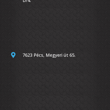
D/4.

7623 Pécs, Megyeri út 65.