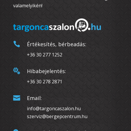
valamelyikén!

Értékesítés, bérbeadás:
+36 30 277 1252

Hibabejelentés:
+36 30 278 2871

Email:
info@targoncaszalon.hu
szerviz@bergepcentrum.hu