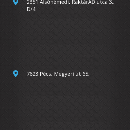

2351 Alsónémedi, RaktárAD utca 3.,
D/4.

7623 Pécs, Megyeri út 65.