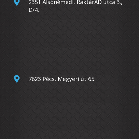

2351 Alsónémedi, RaktárAD utca 3.,
D/4.

7623 Pécs, Megyeri út 65.