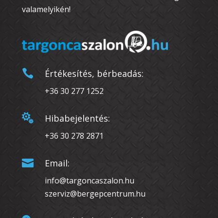
valamelyikén!

Értékesítés, bérbeadás:
+36 30 277 1252

Hibabejelentés:
+36 30 278 2871

Email:
info@targoncaszalon.hu
szerviz@bergepcentrum.hu