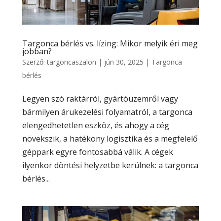
Targonca bérlés vs. lízing: Mikor melyik éri meg
jobban?
Szerző:
targoncaszalon
|
jún 30, 2025
|
Targonca
bérlés
Legyen szó raktárról, gyártóüzemről vagy
bármilyen árukezelési folyamatról, a targonca
elengedhetetlen eszköz, és ahogy a cég
növekszik, a hatékony logisztika és a megfelelő
géppark egyre fontosabbá válik. A cégek
ilyenkor döntési helyzetbe kerülnek: a targonca
bérlés...