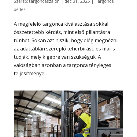
Szerző:
targoncaszalon
|
dec 31, 2025
|
Targonca
bérlés
A megfelelő targonca kiválasztása sokkal
összetettebb kérdés, mint első pillantásra
tűnhet. Sokan azt hiszik, hogy elég megnézni
az adattáblán szereplő teherbírást, és máris
tudják, melyik gépre van szükségük. A
valóságban azonban a targonca tényleges
teljesítménye...