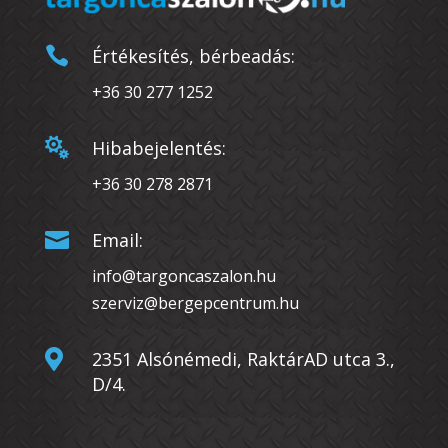

Értékesítés, bérbeadás:
+36 30 277 1252

Hibabejelentés:
+36 30 278 2871

Email:
info@targoncaszalon.hu
szerviz@bergepcentrum.hu

2351 Alsónémedi, RaktárAD utca 3.,
D/4.