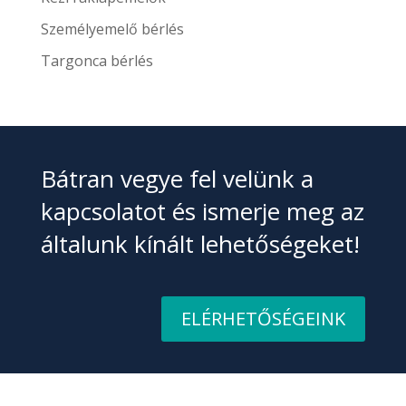
Személyemelő bérlés
Targonca bérlés
Bátran vegye fel velünk a
kapcsolatot és ismerje meg az
általunk kínált lehetőségeket!
ELÉRHETŐSÉGEINK