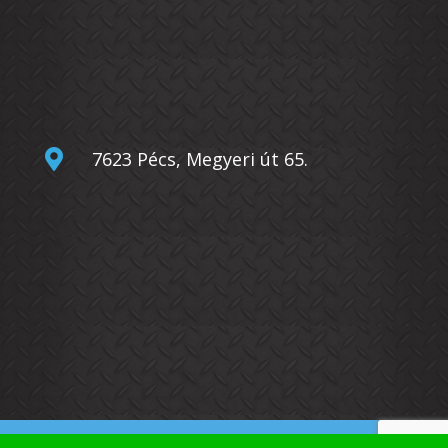

7623 Pécs, Megyeri út 65.
© Copyright
Bérgépcentrum Kft.
2026. –