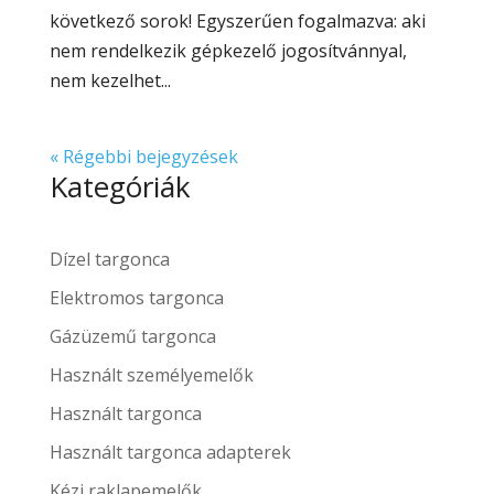
következő sorok! Egyszerűen fogalmazva: aki
nem rendelkezik gépkezelő jogosítvánnyal,
nem kezelhet...
« Régebbi bejegyzések
Kategóriák
Dízel targonca
Elektromos targonca
Gázüzemű targonca
Használt személyemelők
Használt targonca
Használt targonca adapterek
Kézi raklapemelők