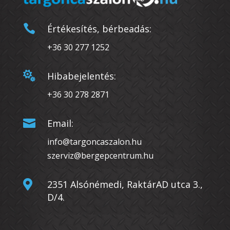

Értékesítés, bérbeadás:
+36 30 277 1252

Hibabejelentés:
+36 30 278 2871

Email:
info@targoncaszalon.hu
szerviz@bergepcentrum.hu

2351 Alsónémedi, RaktárAD utca 3.,
D/4.