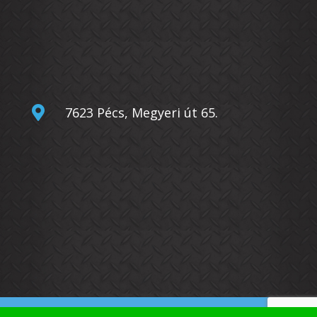

7623 Pécs, Megyeri út 65.
© Copyright
Bérgépcentrum Kft.
2026. –