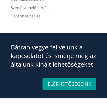
Személyemelő bérlés
Targonca bérlés
Bátran vegye fel velünk a
kapcsolatot és ismerje meg az
általunk kínált lehetőségeket!
ELÉRHETŐSÉGEINK