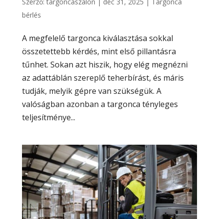
Szerző:
targoncaszalon
|
dec 31, 2025
|
Targonca
bérlés
A megfelelő targonca kiválasztása sokkal
összetettebb kérdés, mint első pillantásra
tűnhet. Sokan azt hiszik, hogy elég megnézni
az adattáblán szereplő teherbírást, és máris
tudják, melyik gépre van szükségük. A
valóságban azonban a targonca tényleges
teljesítménye...