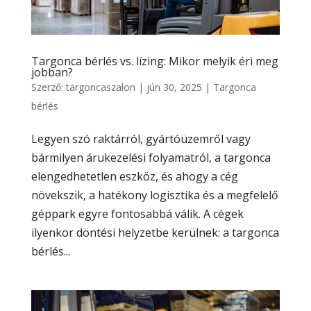
Targonca bérlés vs. lízing: Mikor melyik éri meg
jobban?
Szerző:
targoncaszalon
|
jún 30, 2025
|
Targonca
bérlés
Legyen szó raktárról, gyártóüzemről vagy
bármilyen árukezelési folyamatról, a targonca
elengedhetetlen eszköz, és ahogy a cég
növekszik, a hatékony logisztika és a megfelelő
géppark egyre fontosabbá válik. A cégek
ilyenkor döntési helyzetbe kerülnek: a targonca
bérlés...