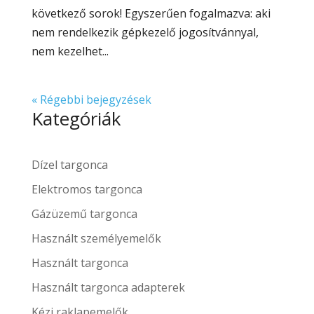
következő sorok! Egyszerűen fogalmazva: aki
nem rendelkezik gépkezelő jogosítvánnyal,
nem kezelhet...
« Régebbi bejegyzések
Kategóriák
Dízel targonca
Elektromos targonca
Gázüzemű targonca
Használt személyemelők
Használt targonca
Használt targonca adapterek
Kézi raklapemelők