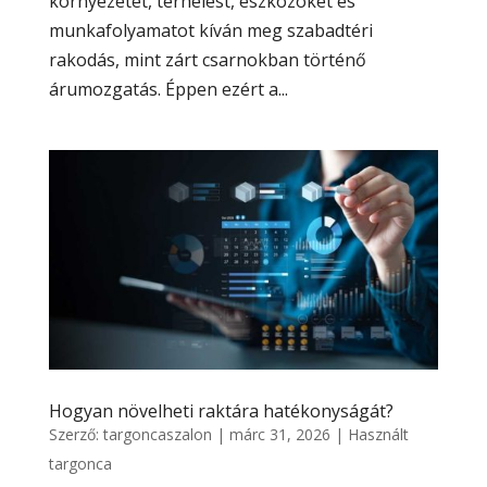
környezetet, terhelést, eszközöket és
munkafolyamatot kíván meg szabadtéri
rakodás, mint zárt csarnokban történő
árumozgatás. Éppen ezért a...
Hogyan növelheti raktára hatékonyságát?
Szerző:
targoncaszalon
|
márc 31, 2026
|
Használt
targonca