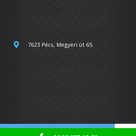

7623 Pécs, Megyeri út 65.
© Copyright
Bérgépcentrum Kft.
2026. –