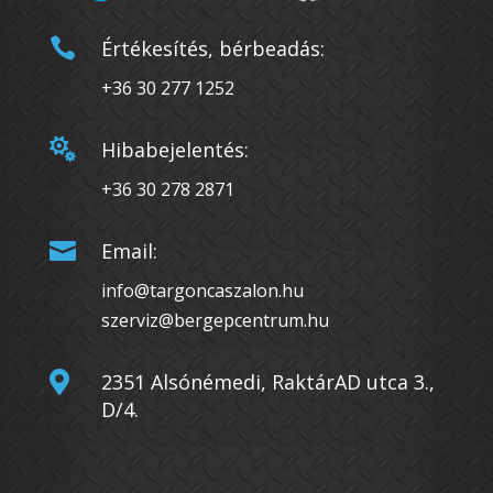

Értékesítés, bérbeadás:
+36 30 277 1252

Hibabejelentés:
+36 30 278 2871

Email:
info@targoncaszalon.hu
szerviz@bergepcentrum.hu

2351 Alsónémedi, RaktárAD utca 3.,
D/4.