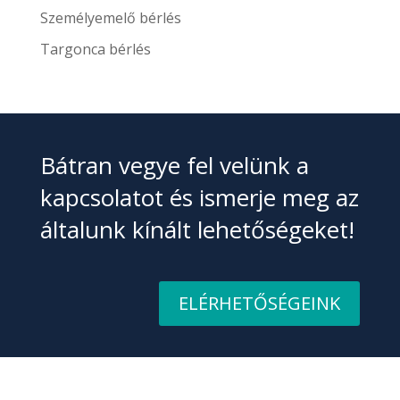
Személyemelő bérlés
Targonca bérlés
Bátran vegye fel velünk a
kapcsolatot és ismerje meg az
általunk kínált lehetőségeket!
ELÉRHETŐSÉGEINK