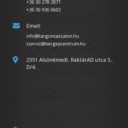
+36 30 278 2871
+36 30 936 0602

Email:
info@targoncaszalon.hu
szerviz@bergepcentrum.hu

2351 Alsónémedi, RaktárAD utca 3.,
D/4.