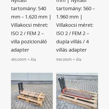
Nyitási
mm | Nyitási
tartomány: 540
tartomány: 560 –
mm – 1.620 mm |
1.960 mm |
Villakocsi méret:
Villakocsi méret:
ISO 2 / FEM 2 –
ISO 2 / FEM 2 –
villa pozicionáló
dupla villás / 4
adapter
villás adapter
495.000
Ft
+ Áfa
990.000
Ft
+ Áfa