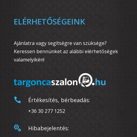
ELÉRHETŐSÉGEINK
Ajánlatra vagy segítségre van szüksége?
Keressen bennünket az alábbi elérhetőségek
valamelyikén!

Értékesítés, bérbeadás:
+36 30 277 1252

Hibabejelentés: