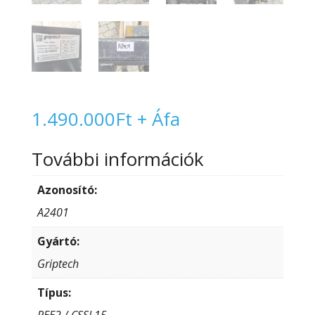
1.490.000
Ft
+ Áfa
További információk
Azonosító:
A2401
Gyártó:
Griptech
Típus:
REE2 / CSSI 15