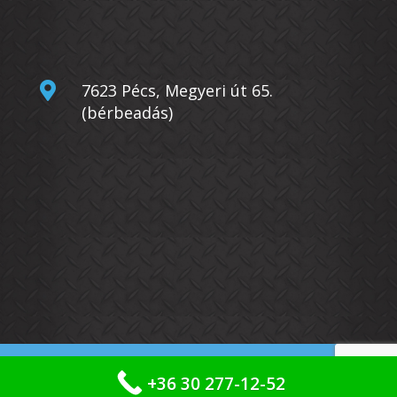

7623 Pécs, Megyeri út 65.
(bérbeadás)
© Copyright
Bérgépcentrum Kft.
2026. –
+36 30 277-12-52
Minden jog fenntarva. –
Impresszum