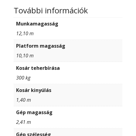
További információk
Munkamagasság
12,10 m
Platform magasság
10,10 m
Kosár teherbírása
300 kg
Kosár kinyúlás
1,40 m
Gép magasság
2,41 m
Gép szélesség