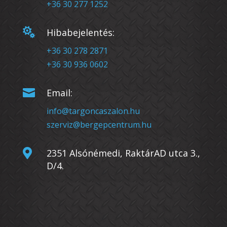
+36 30 277 1252

Hibabejelentés:
+36 30 278 2871
+36 30 936 0602

Email:
info@targoncaszalon.hu
szerviz@bergepcentrum.hu

2351 Alsónémedi, RaktárAD utca 3.,
D/4.