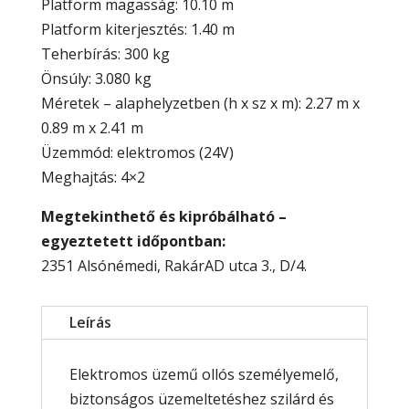
Platform magasság: 10.10 m
Platform kiterjesztés: 1.40 m
Teherbírás: 300 kg
Önsúly: 3.080 kg
Méretek – alaphelyzetben (h x sz x m): 2.27 m x
0.89 m x 2.41 m
Üzemmód: elektromos (24V)
Meghajtás: 4×2
Megtekinthető és kipróbálható –
egyeztetett időpontban:
2351 Alsónémedi, RakárAD utca 3., D/4.
Leírás
Elektromos üzemű ollós személyemelő,
biztonságos üzemeltetéshez szilárd és