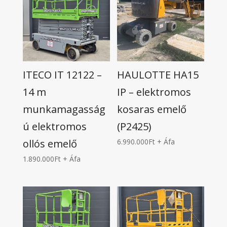
ITECO IT 12122 –
HAULOTTE HA15
14 m
IP – elektromos
munkamagasság
kosaras emelő
ú elektromos
(P2425)
ollós emelő
6.990.000
Ft
+ Áfa
1.890.000
Ft
+ Áfa