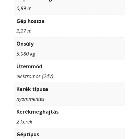
0,89 m
Gép hossza
2,27 m
Önsúly
3.080 kg
Üzemmód
elektromos (24V)
Kerék típusa
nyommentes
Kerékmeghajtás
2 kerék
Géptípus