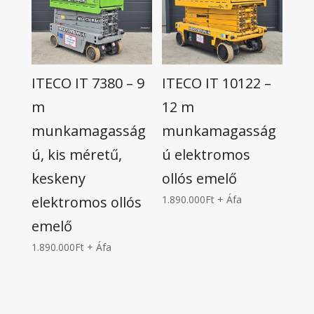
ITECO IT 7380 – 9
ITECO IT 10122 –
m
12 m
munkamagasság
munkamagasság
ú, kis méretű,
ú elektromos
keskeny
ollós emelő
elektromos ollós
1.890.000
Ft
+ Áfa
emelő
1.890.000
Ft
+ Áfa