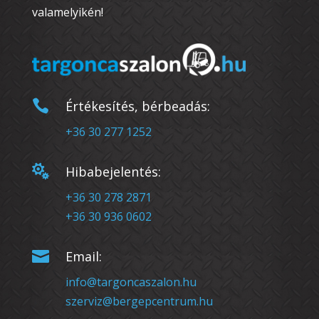
valamelyikén!

Értékesítés, bérbeadás:
+36 30 277 1252

Hibabejelentés:
+36 30 278 2871
+36 30 936 0602

Email:
info@targoncaszalon.hu
szerviz@bergepcentrum.hu