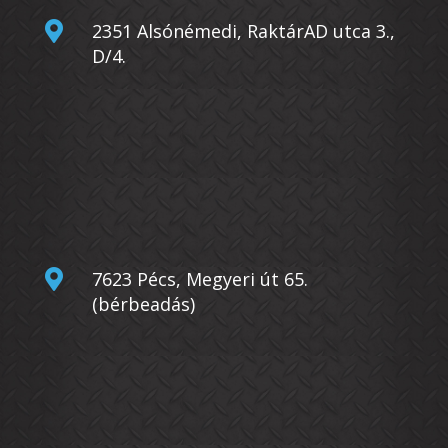

2351 Alsónémedi, RaktárAD utca 3.,
D/4.

7623 Pécs, Megyeri út 65.
(bérbeadás)