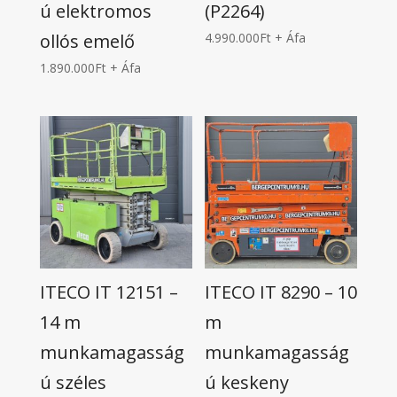
ú elektromos
(P2264)
ollós emelő
4.990.000
Ft
+ Áfa
1.890.000
Ft
+ Áfa
ITECO IT 12151 –
ITECO IT 8290 – 10
14 m
m
munkamagasság
munkamagasság
ú széles
ú keskeny