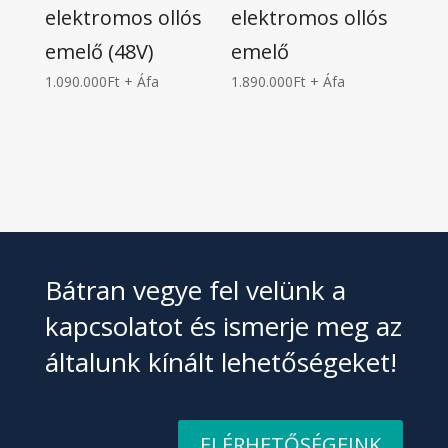
elektromos ollós
elektromos ollós
emelő (48V)
emelő
1.090.000
Ft
+ Áfa
1.890.000
Ft
+ Áfa
Bátran vegye fel velünk a
kapcsolatot és ismerje meg az
általunk kínált lehetőségeket!
ELÉRHETŐSÉGEINK