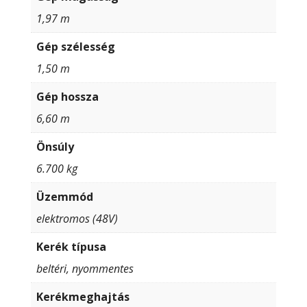
1,97 m
Gép szélesség
1,50 m
Gép hossza
6,60 m
Önsúly
6.700 kg
Üzemmód
elektromos (48V)
Kerék típusa
beltéri, nyommentes
Kerékmeghajtás