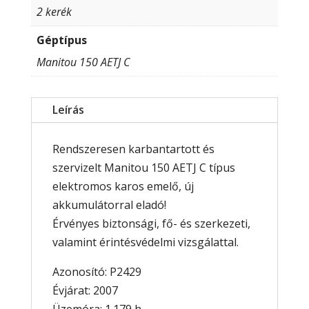
2 kerék
Géptípus
Manitou 150 AETJ C
Leírás
Rendszeresen karbantartott és
szervizelt Manitou 150 AETJ C típus
elektromos karos emelő, új
akkumulátorral eladó!
Érvényes biztonsági, fő- és szerkezeti,
valamint érintésvédelmi vizsgálattal.
Azonosító: P2429
Évjárat: 2007
Üzemóra: 1.179 h