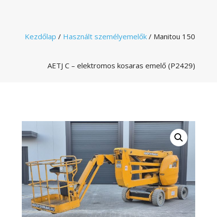
Kezdőlap
/
Használt személyemelők
/ Manitou 150
AETJ C – elektromos kosaras emelő (P2429)