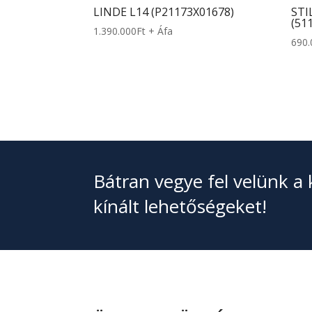
LINDE L14 (P21173X01678)
STI
(51
1.390.000
Ft
+ Áfa
690.
Bátran vegye fel velünk a 
kínált lehetőségeket!