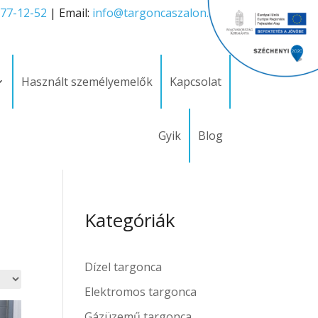
277-12-52
| Email:
info@targoncaszalon.hu
Használt személyemelők
Kapcsolat
Gyik
Blog
Kategóriák
Dízel targonca
Elektromos targonca
Gázüzemű targonca