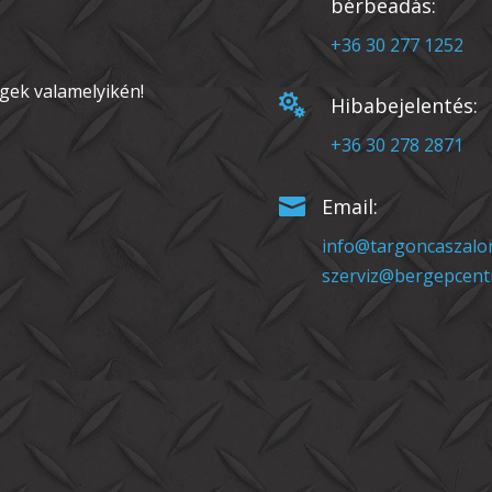
bérbeadás:
+36 30 277 1252
gek valamelyikén!

Hibabejelentés:
+36 30 278 2871

Email:
info@targoncaszalo
szerviz@bergepcent