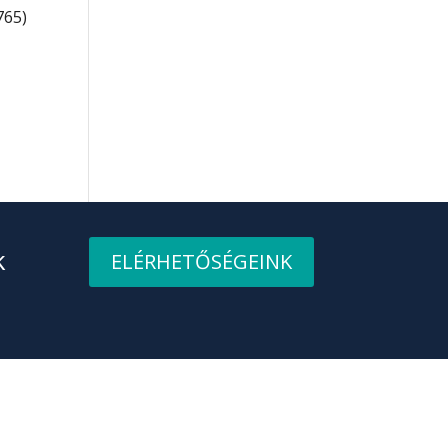
765)
k
ELÉRHETŐSÉGEINK