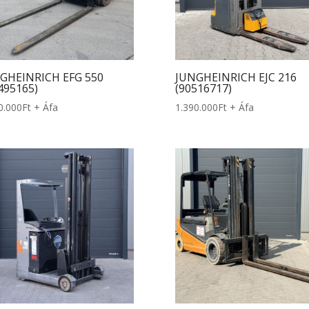
GHEINRICH EFG 550
JUNGHEINRICH EJC 216
495165)
(90516717)
0.000
Ft
+ Áfa
1.390.000
Ft
+ Áfa