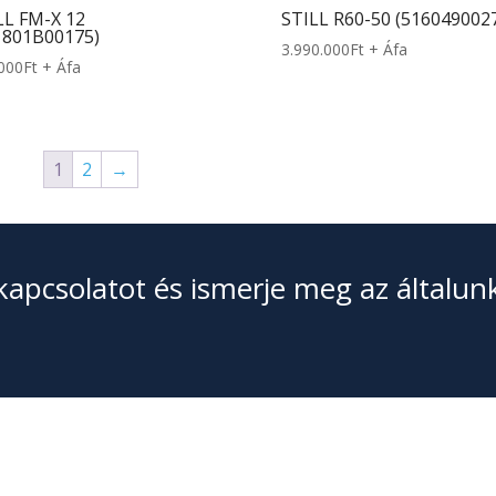
LL FM-X 12
STILL R60-50 (516049002
1801B00175)
3.990.000
Ft
+ Áfa
000
Ft
+ Áfa
1
2
→
kapcsolatot és ismerje meg az általun