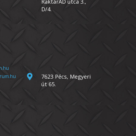
RaktárAD utca 3.,
D/4.
n.hu
rum.hu

7623 Pécs, Megyeri
út 65.