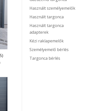
Használt személyemelők
Használt targonca
Használt targonca
adapterek
Kézi raklapemelők
Személyemelő bérlés
5)
Targonca bérlés
nt
a
.000Ft.