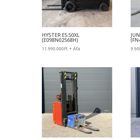
HYSTER E5.50XL
JUN
(E098N02568H)
(FN
11.990.000
Ft
+ Áfa
9.90