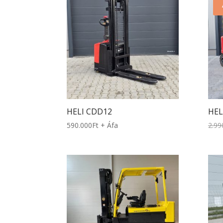
HELI CDD12
HEL
590.000
Ft
+ Áfa
2.99