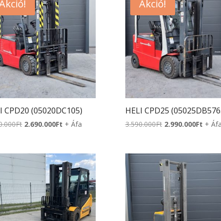
Akció!
Akció!
I CPD20 (05020DC105)
HELI CPD25 (05025DB576
Original
Current
Original
Curre
0.000
Ft
2.690.000
Ft
+ Áfa
3.590.000
Ft
2.990.000
Ft
+ Áf
price
price
price
price
was:
is:
was:
is:
2.990.000Ft.
2.690.000Ft.
3.590.000Ft.
2.990