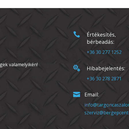

Értékesítés,
bérbeadás:
+36 30 277 1252
gek valamelyikén!

Hibabejelentés:
+36 30 278 2871

Email:
info@targoncaszalo
szerviz@bergepcent