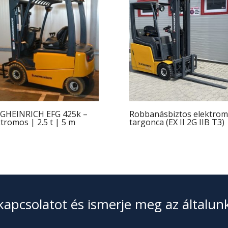
GHEINRICH EFG 425k –
Robbanásbiztos elektro
tromos | 2.5 t | 5 m
targonca (EX II 2G IIB T3)
kapcsolatot és ismerje meg az általun