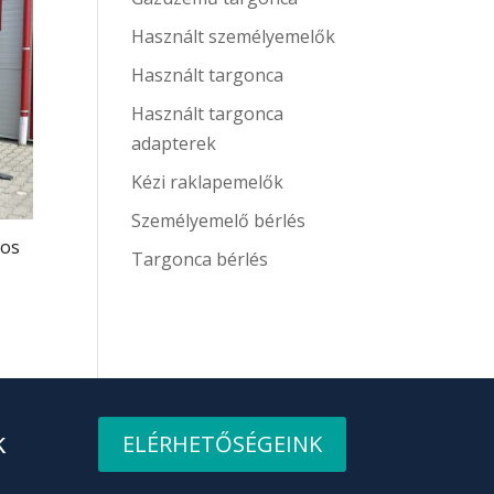
Használt személyemelők
Használt targonca
Használt targonca
adapterek
Kézi raklapemelők
Személyemelő bérlés
mos
Targonca bérlés
k
ELÉRHETŐSÉGEINK