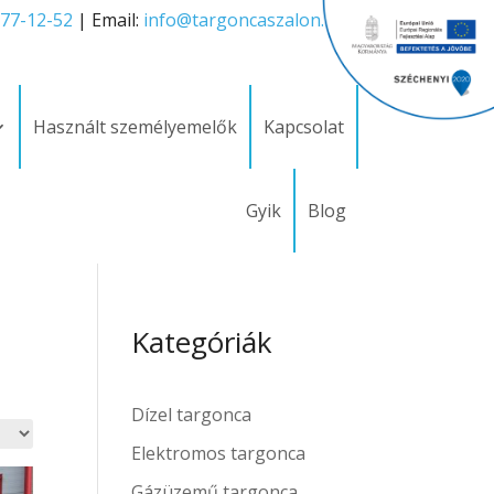
277-12-52
| Email:
info@targoncaszalon.hu
Használt személyemelők
Kapcsolat
Gyik
Blog
Kategóriák
Dízel targonca
Elektromos targonca
Gázüzemű targonca