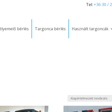
Tel:
+36 30 / 
lyemelő bérlés
Targonca bérlés
Használt targoncák