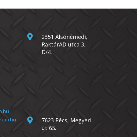

2351 Alsónémedi,
RaktárAD utca 3.,
D/4.
n.hu
rum.hu

7623 Pécs, Megyeri
út 65.