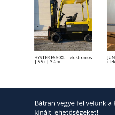
HYSTER E5.50XL – elektromos
JUN
| 5.5 t | 3.4 m
elek
Bátran vegye fel velünk a 
kínált lehetőségeket!