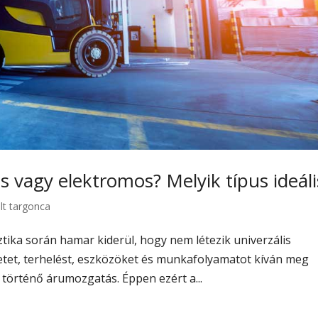
ás vagy elektromos? Melyik típus ideáli
lt targonca
tika során hamar kiderül, hogy nem létezik univerzális
tet, terhelést, eszközöket és munkafolyamatot kíván meg
 történő árumozgatás. Éppen ezért a...