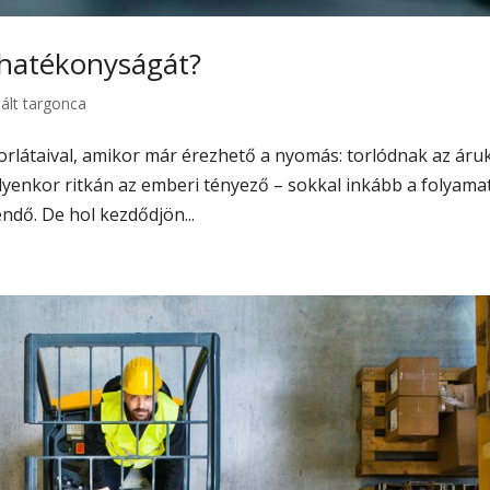
 hatékonyságát?
ált targonca
orlátaival, amikor már érezhető a nyomás: torlódnak az áruk
 ilyenkor ritkán az emberi tényező – sokkal inkább a folyama
dő. De hol kezdődjön...