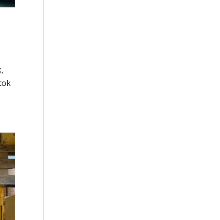
,
tok