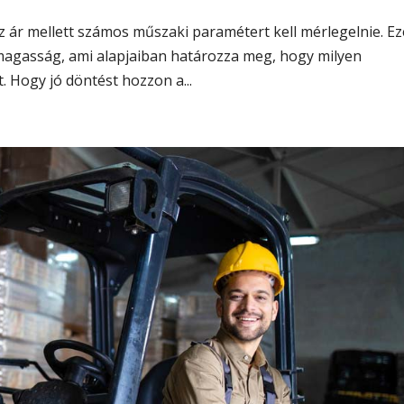
az ár mellett számos műszaki paramétert kell mérlegelnie. E
 magasság, ami alapjaiban határozza meg, hogy milyen
 Hogy jó döntést hozzon a...