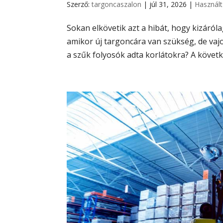
Szerző:
targoncaszalon
|
júl 31, 2026
|
Használt
Sokan elkövetik azt a hibát, hogy kizáról
amikor új targoncára van szükség, de vaj
a szűk folyosók adta korlátokra? A követk