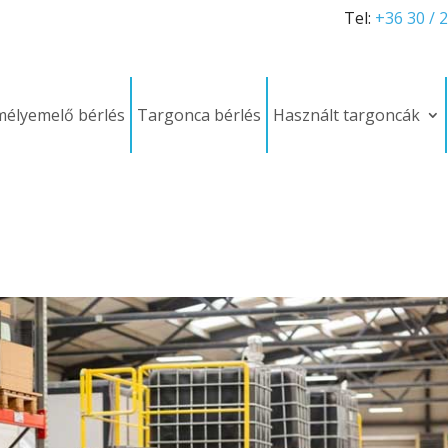
Tel:
+36 30 / 
élyemelő bérlés
Targonca bérlés
Használt targoncák