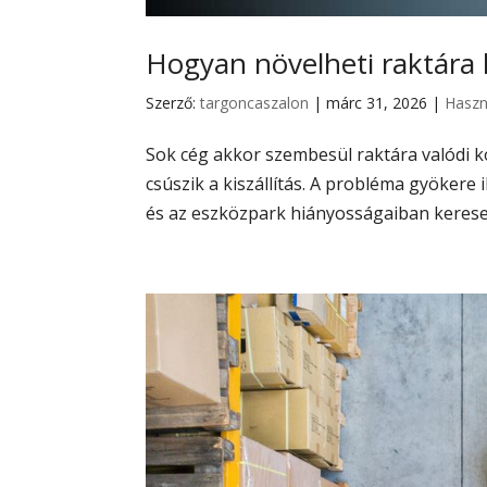
Hogyan növelheti raktára
Szerző:
targoncaszalon
|
márc 31, 2026
|
Haszn
Sok cég akkor szembesül raktára valódi k
csúszik a kiszállítás. A probléma gyökere
és az eszközpark hiányosságaiban keresen