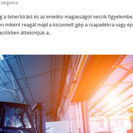
 targonca
ag a teherbírást és az emelési magasságot veszik figyelembe
on miként reagál majd a kiszemelt gép a csapadékra vagy é
ezőkben áttekintjük a...