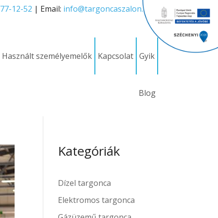
277-12-52
| Email:
info@targoncaszalon.hu
Használt személyemelők
Kapcsolat
Gyik
Blog
Kategóriák
Dízel targonca
Elektromos targonca
Gázüzemű targonca