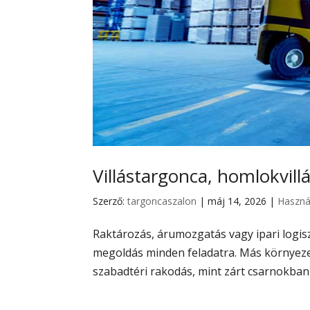
Villástargonca, homlokvill
Szerző:
targoncaszalon
|
máj 14, 2026
|
Haszná
Raktározás, árumozgatás vagy ipari logisz
megoldás minden feladatra. Más környeze
szabadtéri rakodás, mint zárt csarnokban