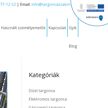
277-12-52
| Email:
info@targoncaszalon.hu
Használt személyemelők
Kapcsolat
Gyik
Blog
Kategóriák
Dízel targonca
Elektromos targonca
Gázüzemű targonca