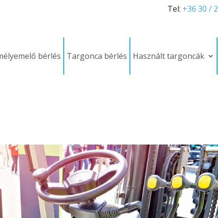
Tel:
+36 30 / 
élyemelő bérlés
Targonca bérlés
Használt targoncák