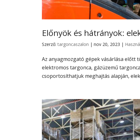
Előnyök és hátrányok: el
Szerző:
targoncaszalon
|
nov 20, 2023
|
Haszná
Az anyagmozgató gépek vásárlása előtt több
elektromos targonca, gázüzemű targonca k
csoportosíthatjuk meghajtás alapján, el