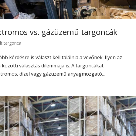
ektromos vs. gázüzemű targoncák
lt targonca
 kérdésre is választ kell találnia a vevőnek. Ilyen az
özötti választás dilemmája is. A targoncákat
ektromos, dízel vagy gázüzemű anyagmozgató...