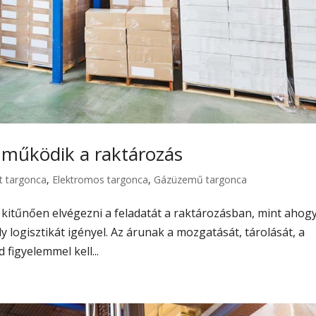
l működik a raktározás
t targonca
,
Elektromos targonca
,
Gázüzemű targonca
 kitűnően elvégezni a feladatát a raktározásban, mint ahog
y logisztikát igényel. Az árunak a mozgatását, tárolását, a
 figyelemmel kell...