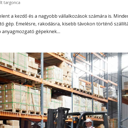
lt targonca
jelent a kezdő és a nagyobb vállalkozások számára is. Minde
tó gép. Emelésre, rakodásra, kisebb távokon történő szállít
b anyagmozgató gépeknek....