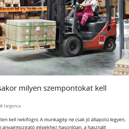
sakor milyen szempontokat kell
lt targonca
ten kell nekifogni. A munkagép ne csak jó állapotú legyen,
új anyagmozgató gépekhez hasonlóan, a használt