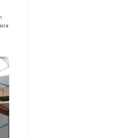
n
ásra