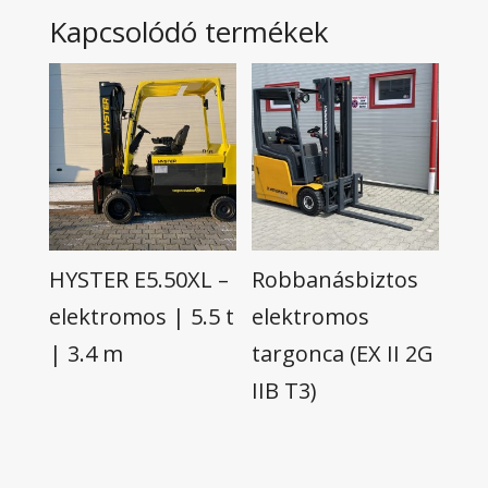
Kapcsolódó termékek
HYSTER E5.50XL –
Robbanásbiztos
elektromos | 5.5 t
elektromos
| 3.4 m
targonca (EX II 2G
IIB T3)