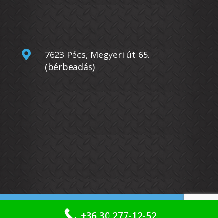

7623 Pécs, Megyeri út 65.
(bérbeadás)
© Copyright
Bérgépcentrum Kft.
2026. –
+36 30 277-12-52