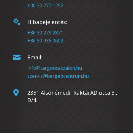
+36 30 277 1252

Hibabejelentés:
+36 30 278 2871
+36 30 936 0602

Email:
info@targoncaszalon.hu
szerviz@bergepcentrum.hu

2351 Alsónémedi, RaktárAD utca 3.,
D/4.