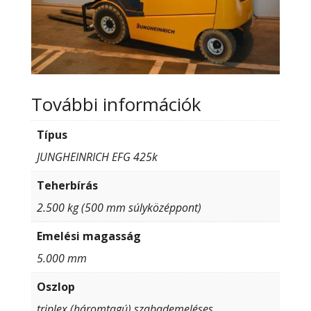
További információk
Típus
JUNGHEINRICH EFG 425k
Teherbírás
2.500 kg (500 mm súlyközéppont)
Emelési magasság
5.000 mm
Oszlop
triplex (háromtagú) szabademeléses