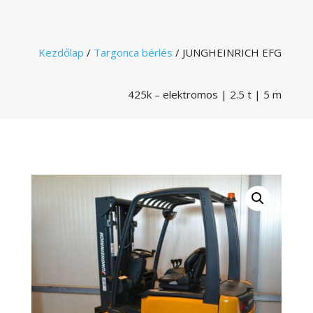
Kezdőlap
/
Targonca bérlés
/ JUNGHEINRICH EFG
425k – elektromos | 2.5 t | 5 m