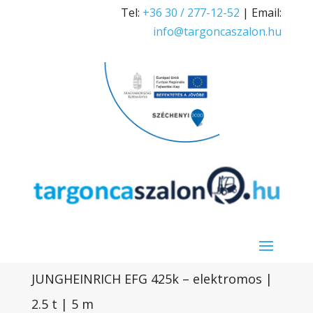
Tel:
+36 30 / 277-12-52
| Email:
info@targoncaszalon.hu
JUNGHEINRICH EFG 425k – elektromos |
2.5 t | 5 m