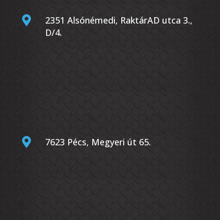

2351 Alsónémedi, RaktárAD utca 3.,
D/4.

7623 Pécs, Megyeri út 65.