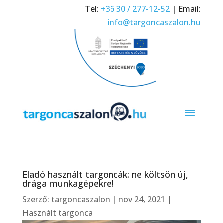
Tel:
+36 30 / 277-12-52
| Email:
info@targoncaszalon.hu
Eladó használt targoncák: ne költsön új,
drága munkagépekre!
Szerző:
targoncaszalon
|
nov 24, 2021
|
Használt targonca