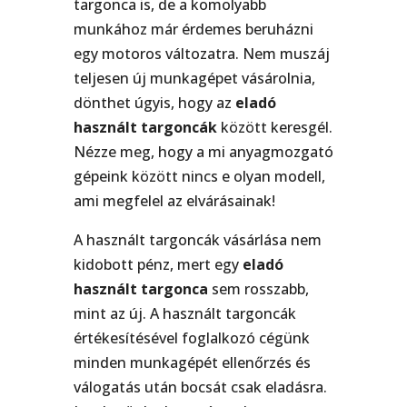
targonca is, de a komolyabb
munkához már érdemes beruházni
egy motoros változatra. Nem muszáj
teljesen új munkagépet vásárolnia,
dönthet úgyis, hogy az
eladó
használt targoncák
között keresgél.
Nézze meg, hogy a mi anyagmozgató
gépeink között nincs e olyan modell,
ami megfelel az elvárásainak!
A használt targoncák vásárlása nem
kidobott pénz, mert egy
eladó
használt targonca
sem rosszabb,
mint az új. A használt targoncák
értékesítésével foglalkozó cégünk
minden munkagépét ellenőrzés és
válogatás után bocsát csak eladásra.