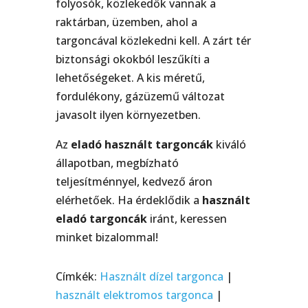
folyosók, közlekedők vannak a
raktárban, üzemben, ahol a
targoncával közlekedni kell. A zárt tér
biztonsági okokból leszűkíti a
lehetőségeket. A kis méretű,
fordulékony, gázüzemű változat
javasolt ilyen környezetben.
Az
eladó használt targoncák
kiváló
állapotban, megbízható
teljesítménnyel, kedvező áron
elérhetőek. Ha érdeklődik a
használt
eladó targoncák
iránt, keressen
minket bizalommal!
Címkék:
Használt dízel targonca
|
használt elektromos targonca
|