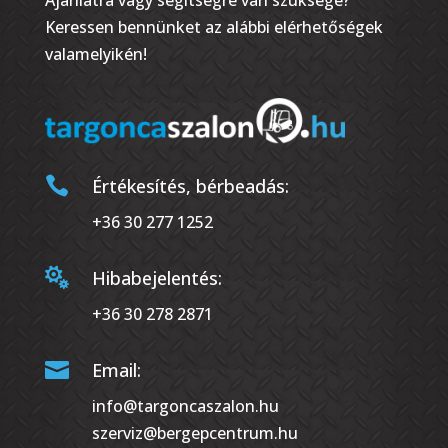
Ajánlatra vagy segítségre van szüksége?
Keressen bennünket az alábbi elérhetőségek
valamelyikén!

Értékesítés, bérbeadás:
+36 30 277 1252

Hibabejelentés:
+36 30 278 2871

Email:
info@targoncaszalon.hu
szerviz@bergepcentrum.hu