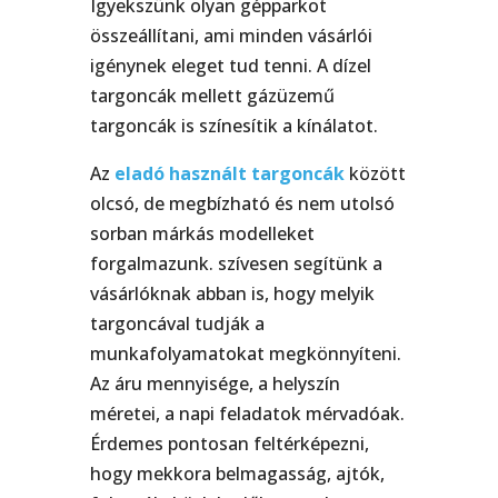
Igyekszünk olyan gépparkot
összeállítani, ami minden vásárlói
igénynek eleget tud tenni. A dízel
targoncák mellett gázüzemű
targoncák is színesítik a kínálatot.
Az
eladó használt targoncák
között
olcsó, de megbízható és nem utolsó
sorban márkás modelleket
forgalmazunk. szívesen segítünk a
vásárlóknak abban is, hogy melyik
targoncával tudják a
munkafolyamatokat megkönnyíteni.
Az áru mennyisége, a helyszín
méretei, a napi feladatok mérvadóak.
Érdemes pontosan feltérképezni,
hogy mekkora belmagasság, ajtók,